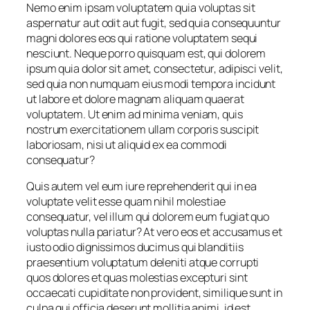
Nemo enim ipsam voluptatem quia voluptas sit
aspernatur aut odit aut fugit, sed quia consequuntur
magni dolores eos qui ratione voluptatem sequi
nesciunt. Neque porro quisquam est, qui dolorem
ipsum quia dolor sit amet, consectetur, adipisci velit,
sed quia non numquam eius modi tempora incidunt
ut labore et dolore magnam aliquam quaerat
voluptatem. Ut enim ad minima veniam, quis
nostrum exercitationem ullam corporis suscipit
laboriosam, nisi ut aliquid ex ea commodi
consequatur?
Quis autem vel eum iure reprehenderit qui in ea
voluptate velit esse quam nihil molestiae
consequatur, vel illum qui dolorem eum fugiat quo
voluptas nulla pariatur? At vero eos et accusamus et
iusto odio dignissimos ducimus qui blanditiis
praesentium voluptatum deleniti atque corrupti
quos dolores et quas molestias excepturi sint
occaecati cupiditate non provident, similique sunt in
culpa qui officia deserunt mollitia animi, id est