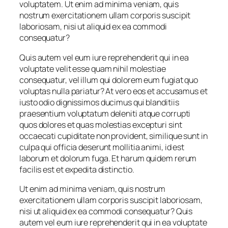
voluptatem. Ut enim ad minima veniam, quis
nostrum exercitationem ullam corporis suscipit
laboriosam, nisi ut aliquid ex ea commodi
consequatur?
Quis autem vel eum iure reprehenderit qui in ea
voluptate velit esse quam nihil molestiae
consequatur, vel illum qui dolorem eum fugiat quo
voluptas nulla pariatur? At vero eos et accusamus et
iusto odio dignissimos ducimus qui blanditiis
praesentium voluptatum deleniti atque corrupti
quos dolores et quas molestias excepturi sint
occaecati cupiditate non provident, similique sunt in
culpa qui officia deserunt mollitia animi, id est
laborum et dolorum fuga. Et harum quidem rerum
facilis est et expedita distinctio.
Ut enim ad minima veniam, quis nostrum
exercitationem ullam corporis suscipit laboriosam,
nisi ut aliquid ex ea commodi consequatur? Quis
autem vel eum iure reprehenderit qui in ea voluptate