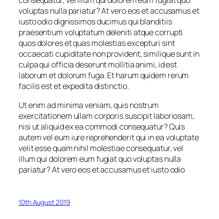
consequatur, vel illum qui dolorem eum fugiat quo
voluptas nulla pariatur? At vero eos et accusamus et
iusto odio dignissimos ducimus qui blanditiis
praesentium voluptatum deleniti atque corrupti
quos dolores et quas molestias excepturi sint
occaecati cupiditate non provident, similique sunt in
culpa qui officia deserunt mollitia animi, id est
laborum et dolorum fuga. Et harum quidem rerum
facilis est et expedita distinctio.
Ut enim ad minima veniam, quis nostrum
exercitationem ullam corporis suscipit laboriosam,
nisi ut aliquid ex ea commodi consequatur? Quis
autem vel eum iure reprehenderit qui in ea voluptate
velit esse quam nihil molestiae consequatur, vel
illum qui dolorem eum fugiat quo voluptas nulla
pariatur? At vero eos et accusamus et iusto odio
10th August 2019