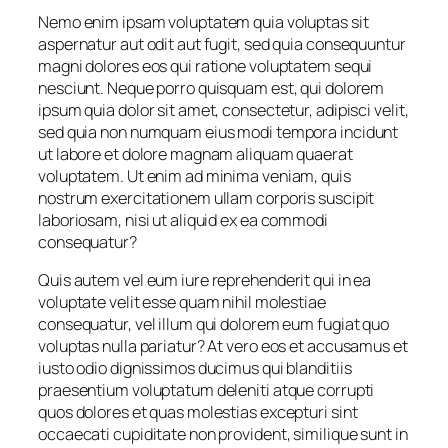
Nemo enim ipsam voluptatem quia voluptas sit
aspernatur aut odit aut fugit, sed quia consequuntur
magni dolores eos qui ratione voluptatem sequi
nesciunt. Neque porro quisquam est, qui dolorem
ipsum quia dolor sit amet, consectetur, adipisci velit,
sed quia non numquam eius modi tempora incidunt
ut labore et dolore magnam aliquam quaerat
voluptatem. Ut enim ad minima veniam, quis
nostrum exercitationem ullam corporis suscipit
laboriosam, nisi ut aliquid ex ea commodi
consequatur?
Quis autem vel eum iure reprehenderit qui in ea
voluptate velit esse quam nihil molestiae
consequatur, vel illum qui dolorem eum fugiat quo
voluptas nulla pariatur? At vero eos et accusamus et
iusto odio dignissimos ducimus qui blanditiis
praesentium voluptatum deleniti atque corrupti
quos dolores et quas molestias excepturi sint
occaecati cupiditate non provident, similique sunt in