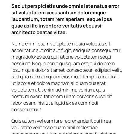
Sed ut perspiciatis unde omnis iste natus error
sit voluptatem accusantium doloremque
laudantium, totam rem aperiam, eaque ipsa
quae ab illo inventore veritatis et quasi
architecto beatae vitae.
Nemo enim ipsam voluptatem quia voluptas sit
aspernatur aut odit aut fugit, sed quia consequuntur
magni dolores eos qui ratione voluptatem sequi
nesciunt. Neque porro quisquam est, qui dolorem
ipsum quia dolor sit amet, consectetur, adipisci velit,
sed quia non numquam eius modi tempora incidunt
ut labore et dolore magnam aliquam quaerat
voluptatem. Ut enim ad minima veniam, quis
nostrum exercitationem ullam corporis suscipit
laboriosam, nisi ut aliquid ex ea commodi
consequatur?
Quis autem vel eum iure reprehenderit qui in ea
voluptate velit esse quam nihil molestiae