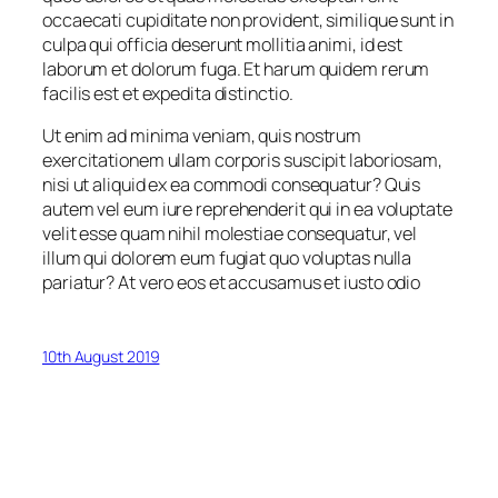
occaecati cupiditate non provident, similique sunt in
culpa qui officia deserunt mollitia animi, id est
laborum et dolorum fuga. Et harum quidem rerum
facilis est et expedita distinctio.
Ut enim ad minima veniam, quis nostrum
exercitationem ullam corporis suscipit laboriosam,
nisi ut aliquid ex ea commodi consequatur? Quis
autem vel eum iure reprehenderit qui in ea voluptate
velit esse quam nihil molestiae consequatur, vel
illum qui dolorem eum fugiat quo voluptas nulla
pariatur? At vero eos et accusamus et iusto odio
10th August 2019