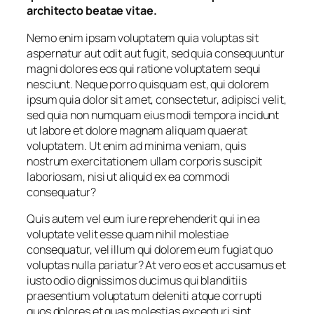
architecto beatae vitae.
Nemo enim ipsam voluptatem quia voluptas sit
aspernatur aut odit aut fugit, sed quia consequuntur
magni dolores eos qui ratione voluptatem sequi
nesciunt. Neque porro quisquam est, qui dolorem
ipsum quia dolor sit amet, consectetur, adipisci velit,
sed quia non numquam eius modi tempora incidunt
ut labore et dolore magnam aliquam quaerat
voluptatem. Ut enim ad minima veniam, quis
nostrum exercitationem ullam corporis suscipit
laboriosam, nisi ut aliquid ex ea commodi
consequatur?
Quis autem vel eum iure reprehenderit qui in ea
voluptate velit esse quam nihil molestiae
consequatur, vel illum qui dolorem eum fugiat quo
voluptas nulla pariatur? At vero eos et accusamus et
iusto odio dignissimos ducimus qui blanditiis
praesentium voluptatum deleniti atque corrupti
quos dolores et quas molestias excepturi sint